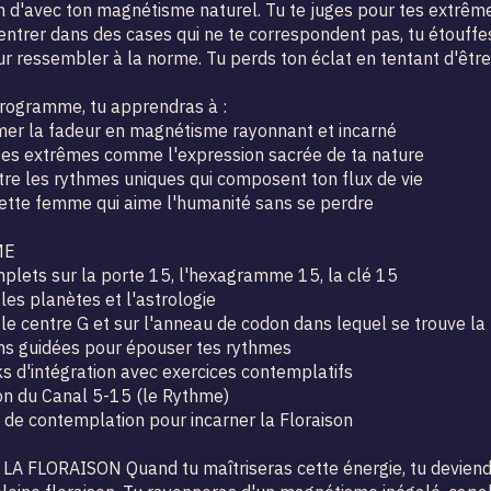
 d'avec ton magnétisme naturel. Tu te juges pour tes extrême
entrer dans des cases qui ne te correspondent pas, tu étouffe
ur ressembler à la norme. Tu perds ton éclat en tentant d'être 
rogramme, tu apprendras à :
er la fadeur en magnétisme rayonnant et incarné
es extrêmes comme l'expression sacrée de ta nature
re les rythmes uniques qui composent ton flux de vie
ette femme qui aime l'humanité sans se perdre
ME
plets sur la porte 15, l'hexagramme 15, la clé 15
les planètes et l'astrologie
 le centre G et sur l'anneau de codon dans lequel se trouve la
ns guidées pour épouser tes rythmes
 d'intégration avec exercices contemplatifs
on du Canal 5-15 (le Rythme)
 de contemplation pour incarner la Floraison
 LA FLORAISON Quand tu maîtriseras cette énergie, tu deviend