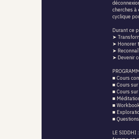
déconnexion
cherches à 
cyclique po
Durant ce p
➤ Transform
➤ Honorer t
➤ Reconnaît
➤ Devenir c
PROGRAM
■ Cours com
■ Cours sur 
■ Cours sur
■ Méditatio
■ Workbooks
■ Explorati
■ Questions
LE SIDDHI :