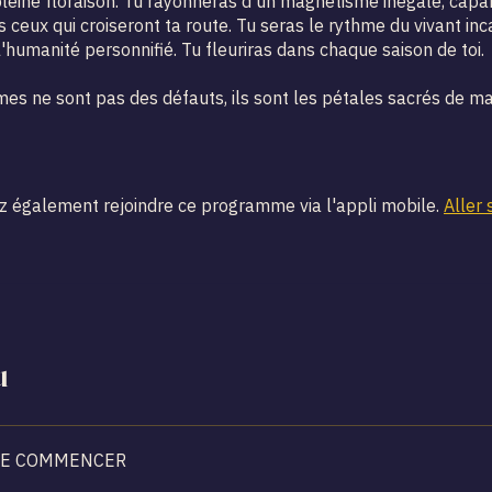
eine floraison. Tu rayonneras d'un magnétisme inégalé, capa
 ceux qui croiseront ta route. Tu seras le rythme du vivant inc
'humanité personnifié. Tu fleuriras dans chaque saison de toi.
es ne sont pas des défauts, ils sont les pétales sacrés de ma
 également rejoindre ce programme via l'appli mobile.
Aller 
u
DE COMMENCER