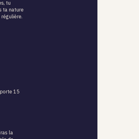
s, tu
s ta nature
régulière.
 porte 15
ras la