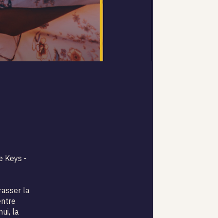
 Keys -
rasser la
entre
ui, la