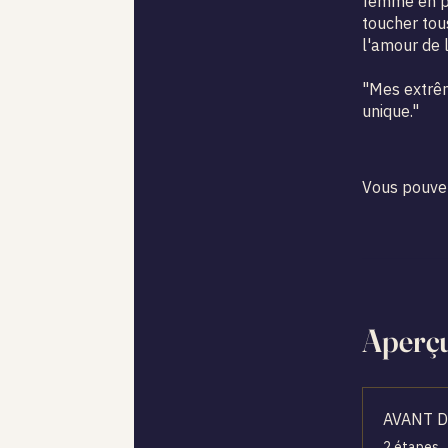
femme en pl
toucher tous
l'amour de l
"Mes extrêm
unique."
Vous pouvez
Aperç
AVANT 
.
2 étapes