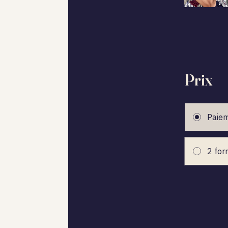
Prix
Paiem
2 for