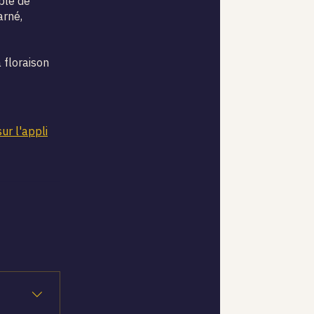
ble de
arné,
 floraison
sur l'appli