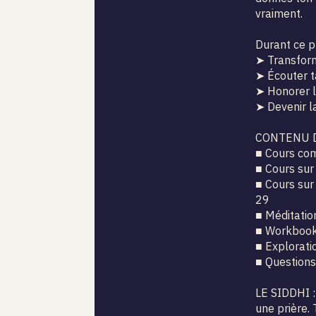
vraiment.
Durant ce p
➤ Transform
➤ Écouter t
➤ Honorer l
➤ Devenir l
CONTENU 
■ Cours com
■ Cours sur 
■ Cours sur
29
■ Méditatio
■ Workbooks
■ Explorati
■ Questions
LE SIDDHI :
une prière. 