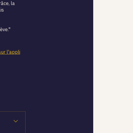
âce, la
is
ève."
sur l'appli