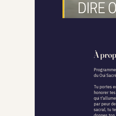
À pro
Programme 
du Oui Sacr
Tu portes en
honorer tes
qui t'allume
par peur de
sacral, tu t
donnes ton 