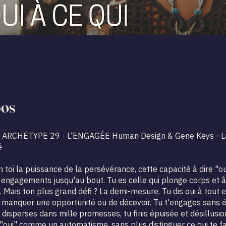
pos
ARCHÉTYPE 29 - L'ENGAGÉE Human Design & Gene Keys - L
é
 toi la puissance de la persévérance, cette capacité à dire "ou
 engagements jusqu'au bout. Tu es celle qui plonge corps et
. Mais ton plus grand défi ? La demi-mesure. Tu dis oui à tout e
 manquer une opportunité ou de décevoir. Tu t'engages sans 
e disperses dans mille promesses, tu finis épuisée et désillusi
"oui" comme un automatisme, sans plus distinguer ce qui te fai