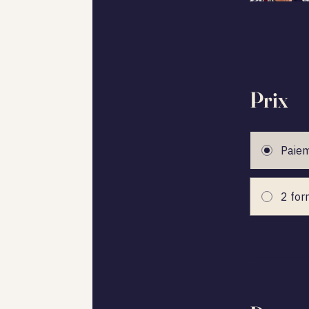
Prix
Paiem
2 for