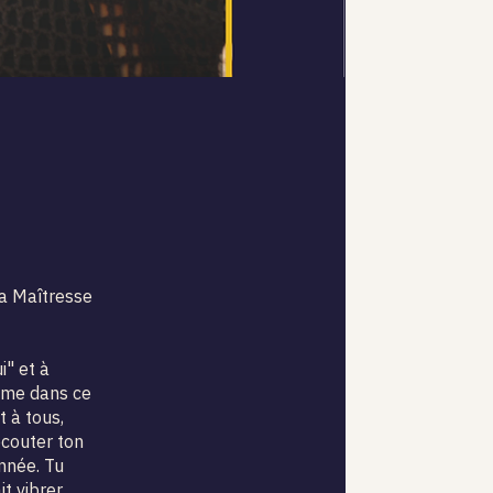
a Maîtresse
i" et à
 âme dans ce
t à tous,
écouter ton
onnée. Tu
t vibrer