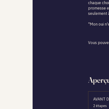
chaque choi
promesse en
seulement à
"Mon oui n'e
Vous pouvez
Aperç
AVANT 
.
2 étapes