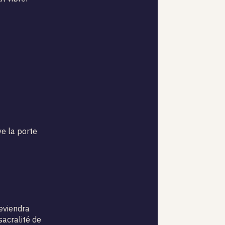
ve la porte
eviendra
sacralité de