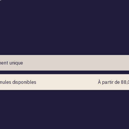
ent unique
mules disponibles
À partir de 88