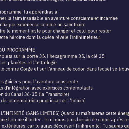
rogramme, tu apprendras à :
er la faim insatiable en aventure consciente et incarnée
 chaque expérience comme un sanctuaire
re le moment juste pour changer et celui pour rester
tte héroïne dont la quête révèle l'infini intérieur
DU PROGRAMME
plets sur la porte 35, l'hexagramme 35, la clé 35
les planètes et l'astrologie
 le centre Gorge et sur l'anneau de codon dans lequel se trouv
ns guidées pour l'aventure consciente
 d'intégration avec exercices contemplatifs
on du Canal 36-35 (la Transitoire)
 de contemplation pour incarner l'Infinité
 L'INFINITÉ (SANS LIMITES) Quand tu maîtriseras cette énergi
ne héroïne illimitée. Tu n'auras plus besoin de courir après le
extérieures, car tu auras découvert l'infini en toi. Tu sauras 