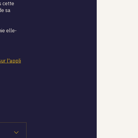
s cette
de sa
ie elle-
sur l'appli