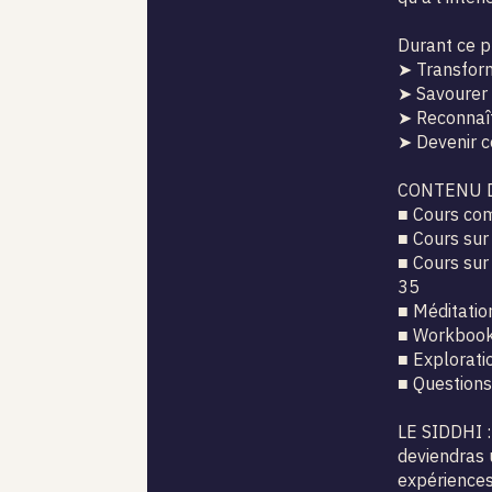
Durant ce p
➤ Transform
➤ Savourer
➤ Reconnaît
➤ Devenir ce
CONTENU 
■ Cours com
■ Cours sur 
■ Cours sur
35
■ Méditatio
■ Workbooks
■ Explorati
■ Questions
LE SIDDHI :
deviendras u
expériences 