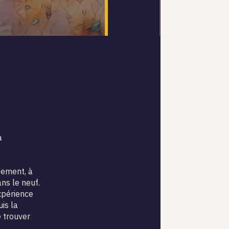
a
gement, à
ans le neuf.
expérience
is la
e trouver