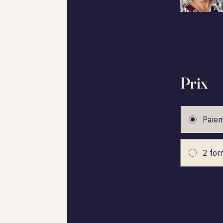
Prix
Paiem
2 for