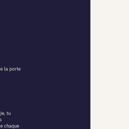
e la porte
e, tu
s
que chaque