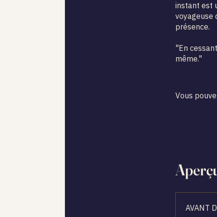
instant est
voyageuse q
présence.
"En cessant 
même."
Vous pouvez
Aperç
AVANT 