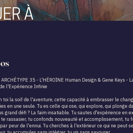
pos
ARCHÉTYPE 35 - L'HÉROÏNE Human Design & Gene Keys - L
e l'Expérience Infinie
n toi la soif de l'aventure, cette capacité à embrasser le chan
vies en une seule. Tu es celle qui ose, qui explore, qui plonge d
us grand défi ? La faim insatiable. Tu sautes d'expérience en 
 te rassasier, tu confonds nouveauté et accomplissement, tu fu
ar peur de l'ennui. Tu cherches à l'extérieur ce qui ne peut s
ieur, tu accumules sans intégrer, tu vis sans savourer.