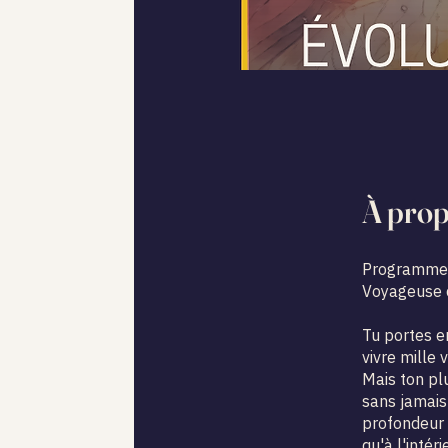
À pro
Programme 
Voyageuse d
Tu portes e
vivre mille 
Mais ton pl
sans jamais
profondeur p
qu'à l'intér