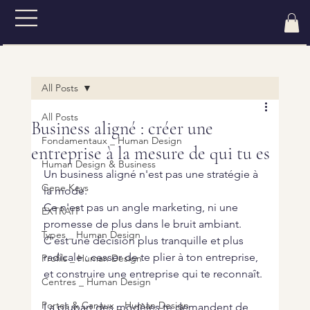
All Posts
All Posts
Business aligné : créer une
Fondamentaux _ Human Design
entreprise à la mesure de qui tu es
Human Design & Business
Un business aligné n'est pas une stratégie à 
Gene Keys
la mode.
Ce n'est pas un angle marketing, ni une 
EXTRAIT
promesse de plus dans le bruit ambiant. 
Types _ Human Design
C'est une décision plus tranquille et plus 
radicale : cesser de te plier à ton entreprise, 
Profils _ Human Design
et construire une entreprise qui te reconnaît.
Centres _ Human Design
Portes & Canaux _ Human Design
La plupart des modèles te demandent de 