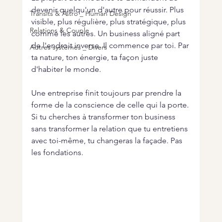
devenir quelqu'un d'autre pour réussir. Plus 
Transits & Astro _ Human Design
visible, plus régulière, plus stratégique, plus 
Relations & Couple
comme les autres. Un business aligné part 
de l'endroit inverse. Il commence par toi. Par 
Autres systèmes _ Divers
ta nature, ton énergie, ta façon juste 
d'habiter le monde.
Une entreprise finit toujours par prendre la 
forme de la conscience de celle qui la porte. 
Si tu cherches à transformer ton business 
sans transformer la relation que tu entretiens 
avec toi-même, tu changeras la façade. Pas 
les fondations.