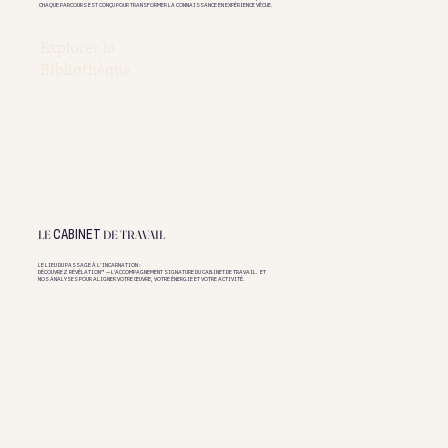
CHAQUE PARCOURS EST CONÇU POUR TRANSFORMER LA CONNAISSANCE EN EXPÉRIENCE VÉCUE.
Explorer la
Bibliothèque
LE
DE TRAVAIL
CABINET
LE LIEU DU PASSAGE À L’INCARNATION :
DÉCOUVREZ RÉVÉLATION™ — L'ACCOMPAGNEMENT SIGNATURE DU CABINET DE TRAVAIL. ET
NOS ANALYSES POUR ALIGNER VOTRE ŒUVRE, VOTRE ÉNERGIE ET VOTRE ACTIVITÉ.
Accéder au Cabinet de
travail