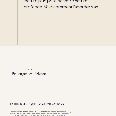
lecture plus juste de votre nature
profonde. Voici comment l’aborder sans
simplifier sa richesse.
Les portes de La Maison
Prolongez l'expérience
LA
BIBLIOTHÈQUE
— VOS FORMATIONS
VOS FORMATIONS EN LIGNE VIVENT DANS LA BIBLIOTHÈQUE. VIDÉOS, MODULES PAS À PAS,
ESPACES DE PRATIQUE, COLLECTIONS THÉMATIQUES — POUR APPROFONDIR LE HUMAN DESIGN
ET LES GENE KEYS À VOTRE RYTHME. D'ESSENCE DESIGN™ AUX FORMATIONS AVANCÉES,