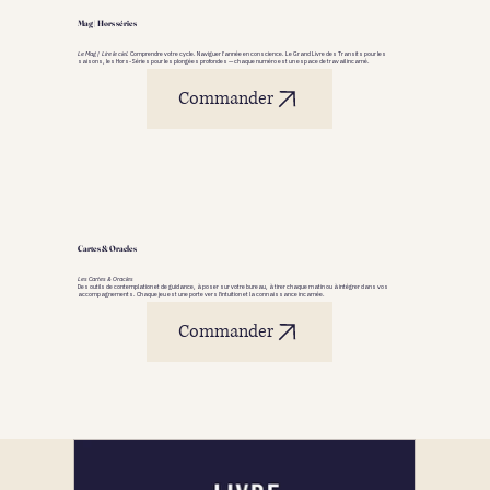
Mag | Hors séries
Le Mag | Lire le ciel.
Comprendre votre cycle. Naviguer l'année en conscience. Le Grand Livre des Transits pour les
saisons, les Hors-Séries pour les plongées profondes — chaque numéro est un espace de travail incarné.
Commander
Cartes & Oracles
Les Cartes & Oracles
Des outils de contemplation et de guidance, à poser sur votre bureau, à tirer chaque matin ou à intégrer dans vos
accompagnements. Chaque jeu est une porte vers l'intuition et la connaissance incarnée.
Commander