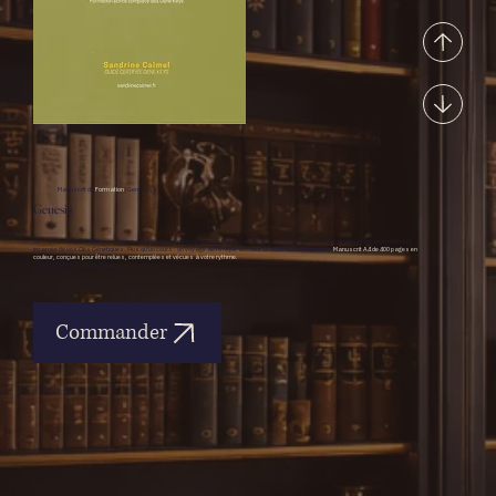
Manuscrit de
Formation
| Gene Keys
Genesis
Ce manuscrit vous guide pas à pas — de l'Ombre au Don, du Don au Siddhi — à travers une exploration dense, structurée et profondément
incarnée de vos Clés Génétiques. Plus qu'un cours : un voyage alchimique au cœur de votre ADN énergétique.
Manuscrit A4 de 400 pages en
couleur, conçues pour être relues, contemplées et vécues à votre rythme.
3 séquences | 64 clés expliquées
Commander