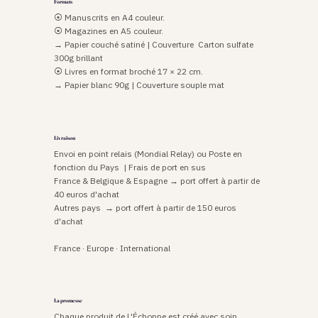
Formats
⦿ Manuscrits en A4 couleur. 

⦿ Magazines en A5 couleur. 

→ Papier couché satiné | Couverture  Carton sulfate 
300g brillant

⦿ Livres en format broché 17 × 22 cm. 

→ Papier blanc 90g | Couverture souple mat
Livraison
Envoi en point relais (Mondial Relay) ou Poste en 
fonction du Pays  | Frais de port en sus 

France & Belgique & Espagne → port offert à partir de 
40 euros d'achat

Autres pays  → port offert à partir de 150 euros 
d'achat

France · Europe · International
La promesse
Chaque produit de L'Échoppe est créé avec soin, 