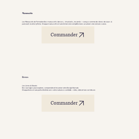
Manuscrits
Les Manuscrits de Formation
Des manuscrits denses, structurés, incarnés — conçus comme des livres de cours à
parcourir à votre rythme. Chaque manuscrit est une immersion complète dans un univers de connaissance.
Commander
Livres
Les Livres & Ebooks
Des ouvrages pour explorer, comprendre et incarner votre Design Humain.
Chaque livre est une porte d'entrée vers votre nature essentielle — à lire, relire et laisser infuser.
Commander