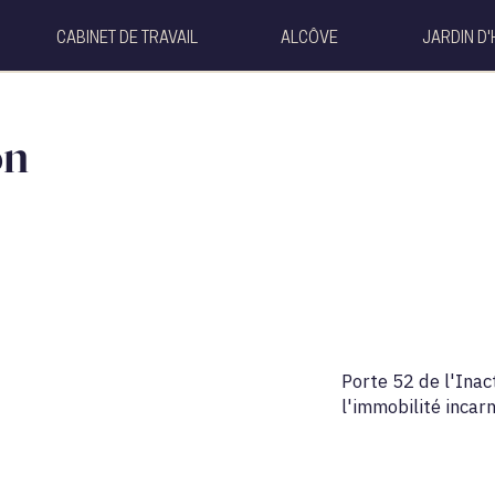
CABINET DE TRAVAIL
ALCÔVE
JARDIN D'
on
Porte 52 de l'Ina
l'immobilité incar