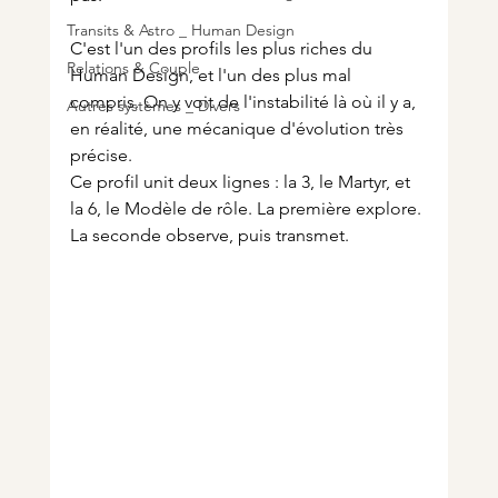
Transits & Astro _ Human Design
C'est l'un des profils les plus riches du 
Relations & Couple
Human Design, et l'un des plus mal 
compris. On y voit de l'instabilité là où il y a, 
Autres systèmes _ Divers
en réalité, une mécanique d'évolution très 
précise.
Ce profil unit deux lignes : la 3, le Martyr, et 
la 6, le Modèle de rôle. La première explore. 
La seconde observe, puis transmet.