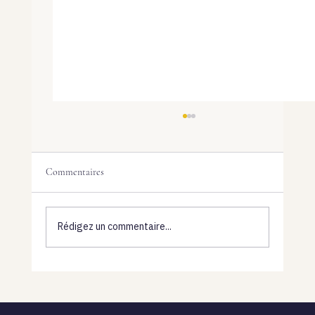
Commentaires
Rédigez un commentaire...
Profil 5-2 Human Design : Guide Complet de
l'Ermite Sauveur