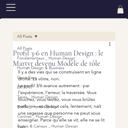
All Posts
All Posts
Profil 3-6 en Human Design : le
Fondamentaux _ Human Design
Martyr devenu Modèle de rôle
Human Design & Business
Il y a des vies qui se construisent en ligne 
Gene Keys
droite. La vôtre, non.
Le profil 3/6 avance autrement : par 
EXTRAIT
l'expérience, l'erreur, la traversée. Vous 
Types _ Human Design
touchez, vous testez, vous vous brûlez 
parfois — et de tout cela, lentement, naît 
Profils _ Human Design
une sagesse que personne ne peut vous 
Centres _ Human Design
enseigner. Parce qu'elle se vit, elle ne se lit 
Portes & Canaux _ Human Design
pas.