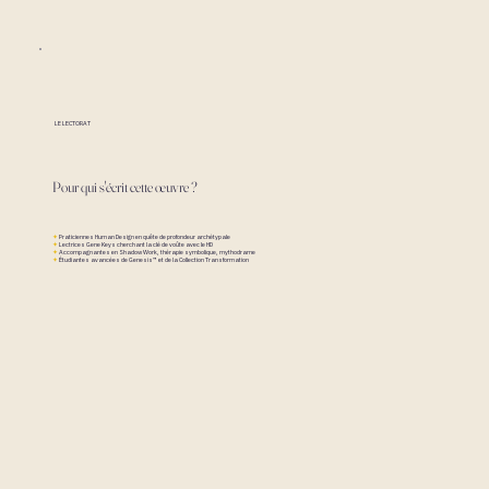
LE LECTORAT
Pour qui s'écrit cette œuvre ?
✦
Praticiennes Human Design en quête de profondeur archétypale
✦
Lectrices Gene Keys cherchant la clé de voûte avec le HD
✦
Accompagnantes en Shadow Work, thérapie symbolique, mythodrame
✦
Étudiantes avancées de Genesis™ et de la Collection Transformation