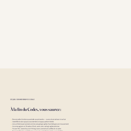
CE QUE L'OEUVRE REND POSSIBLE
À la fin du Codex, vous saurez :
→
Reconnaître l'ombre quand elle se présente — sans dramatiser ni se fuir
→
Identifier le don qui pousse derrière chaque pattern hérité
→
Lire un thème personnel comme une géographie d'archétypes en mouvement
→
Accompagner un Shadow Work avec une cartographie précise
→
Tisser HD, Gene Keys et Yi King dans une lecture unifiée et vivante
→
Transmettre les archétypes avec une autorité incarnée, pas récitée