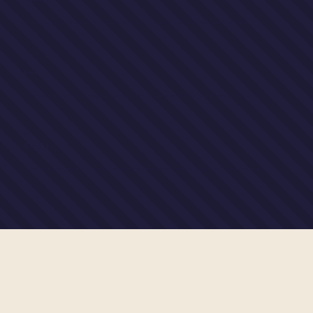
La fréquence basse de chaque archétype. Le pattern qui se rejoue tant qu'il n'est pas vu. Le poids hérité, le réflexe conditionné.
⚛︎
Don
La fréquence médiane — le don qui émerge quand l'ombre est traversée. La qualité offerte au monde quand l'archétype trouve son axe.
⚝
Siddhi
La fréquence solaire. L'expression la plus haute de l'archétype — celle qui rayonne sans effort, qui transmute par sa seule présence.