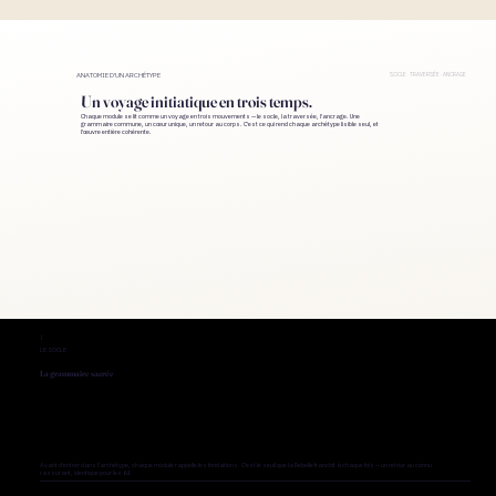
SOCLE · TRAVERSÉE · ANCRAGE
ANATOMIE D'UN ARCHÉTYPE
Un voyage initiatique en trois temps.
Chaque module se lit comme un voyage en trois mouvements — le socle, la traversée, l'ancrage. Une
grammaire commune, un cœur unique, un retour au corps. C'est ce qui rend chaque archétype lisible seul, et
l'œuvre entière cohérente.
I
LE SOCLE
La grammaire sacrée
Avant d'entrer dans l'archétype, chaque module rappelle les fondations. C'est le seuil que la Rebelle franchit à chaque fois — un retour au connu
rassurant, identique pour les 64.