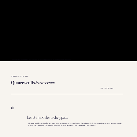
C'est la marque de fabrique du Codex : on ne comprend pas un archétype, on l'incarne.
SOMMAIRE DE L'ŒUVRE
Quatre seuils
à traverser.
FOLIO · 01 → 04
01
Les 64 modules archétypaux
Chaque archétype tissé dans ses trois langages — Human Design, Gene Keys, Yi King — et déployé en trois temps : socle,
traversée, ancrage. Symboles, mythes, animaux totémiques, médecines associées.