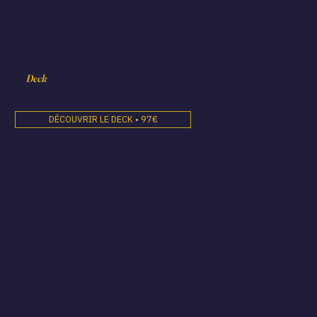
L'OBJET POUR PRATIQUER
Le Codex enseigne.
Le
Deck
vous le rappelle — chaque matin, dans vos mains.
Pendant que vous traversez votre archétype dans le Codex, le Deck devient votre rituel quotidien. Tirez une carte au lever, contemplez sa fréquence, laissez-la
habiter votre journée. 122 cartes Human Design & Gene Keys — Types, Profils, Centres, Autorités, Planètes, Archétypes.
DÉCOUVRIR LE DECK • 97€