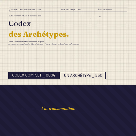
⌬ ARCHIVES · ŒUVRE DE TRANSMUTATION COTE · CDX–064 / I·II·III ÉDITION VIVANTE
OUTIL PREMIUM · Œuvre de transmutation
64
Codex
des Archétypes.
64 clés pour transmuter vos ombres en génie.
La mécanique cachée des 64 archétypes — Human Design et Gene Keys, enfin réunis.
CODEX COMPLET ⎯ 888€
UN ARCHÉTYPE ⎯ 55€
LE TRYPTIQUE
Trois fréquences.
Une transmutation.
Chaque archétype porte sa note basse, sa note médiane, sa note solaire. Le Codex vous apprend à les reconnaître — et à passer de l'une à l'autre.
☾
Ombre