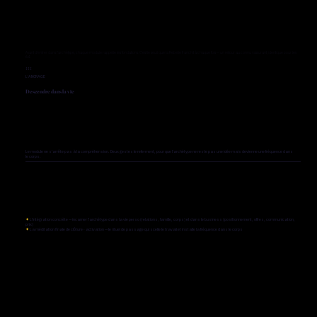
Avant d'entrer dans l'archétype, chaque module rappelle les fondations. C'est le seuil que la Rebelle franchit à chaque fois — un retour au connu rassurant, identique pour les
64.
III
L'ANCRAGE
Descendre dans la vie
Le module ne s'arrête pas à la compréhension. Deux gestes le referment, pour que l'archétype ne reste pas une idée mais devienne une fréquence dans
le corps.
✦
L'intégration concrète — incarner l'archétype dans la vie perso (relations, famille, corps) et dans le business (positionnement, offres, communication,
prix)
✦
La méditation finale de clôture · activation — le rituel de passage qui scelle le travail et installe la fréquence dans le corps