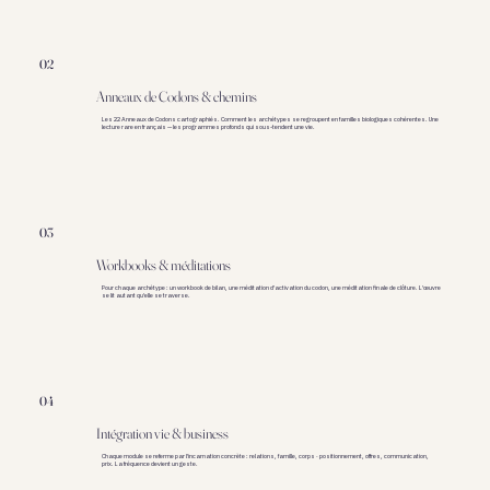
02
Anneaux de Codons & chemins
Les 22 Anneaux de Codons cartographiés. Comment les archétypes se regroupent en familles biologiques cohérentes. Une
lecture rare en français — les programmes profonds qui sous-tendent une vie.
03
Workbooks & méditations
Pour chaque archétype : un workbook de bilan, une méditation d'activation du codon, une méditation finale de clôture. L'œuvre
se lit autant qu'elle se traverse.
04
Intégration vie & business
Chaque module se referme par l'incarnation concrète : relations, famille, corps · positionnement, offres, communication,
prix. La fréquence devient un geste.