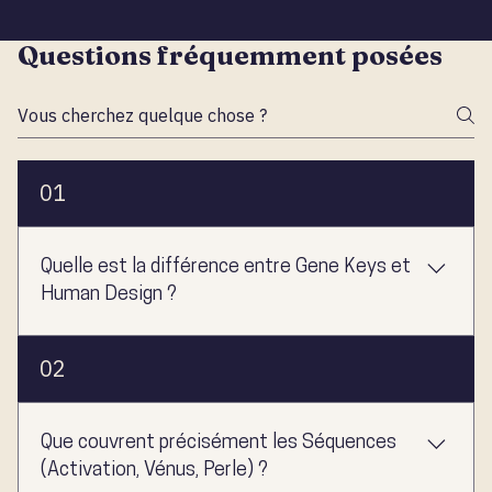
Questions fréquemment posées
01
Quelle est la différence entre Gene Keys et
Human Design ?
Le Human Design décrit votre mécanique énergétique (la
02
carte opérationnelle). Les Gene Keys proposent une voie
contemplative pour transmuter vos Ombres en Dons puis
en Siddhis, par la pratique et l'observation. Les deux
Que couvrent précisément les Séquences
approches se nourrissent mutuellement.
(Activation, Vénus, Perle) ?