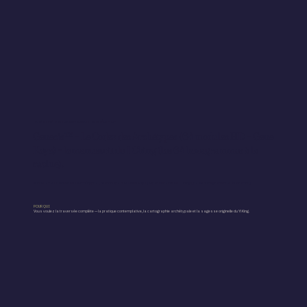
⌱ COLLECTION TRANSFORMATION INTÉRIEURE
Genesis™ + Le Codex des Archétypes (64 modules HD + Gene
Keys) + le manuscrit du I Ching (les 64 hexagrammes à la
racine).
Genesis™ + Le Codex des Archétypes (64 modules HD + Gene Keys) + le manuscrit du I Ching (les 64 hexagrammes à la racine).
POUR QUI
Vous voulez la traversée complète — la pratique contemplative, la cartographie archétypale et la sagesse originelle du Yi King.