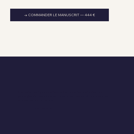
→ COMMANDER LE MANUSCRIT — 444 €
Genesis n'est pas une formation que l'on suit. C'est un
passage. J'ai cessé de comprendre mes schémas pour les
laisser se transmuter.
CLAIRE, THÉRAPEUTRE