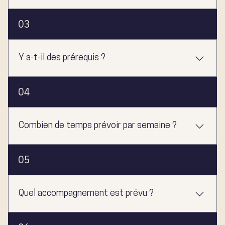
Séquence d'Activation : votre raison d'être, votre génie
03
créatif, votre contribution unique. Séquence de Vénus :
vos blessures relationnelles et leur transmutation en
amour juste. Séquence de la Perle : votre rapport à
Y a-t-il des prérequis ?
l'abondance, à la prospérité et à votre valeur.
Aucun prérequis. Que vous découvriez les Gene Keys ou
04
que vous ayez déjà une base en Human Design, le
programme vous accompagne à partir de là où vous êtes.
Combien de temps prévoir par semaine ?
Comptez 2 à 3 heures par semaine pour les modules, les
05
exercices et la contemplation. Le format en autonomie
permet d'adapter le rythme à votre vie.
Quel accompagnement est prévu ?
Vous bénéficiez de : Lives Q&A mensuels pendant 6