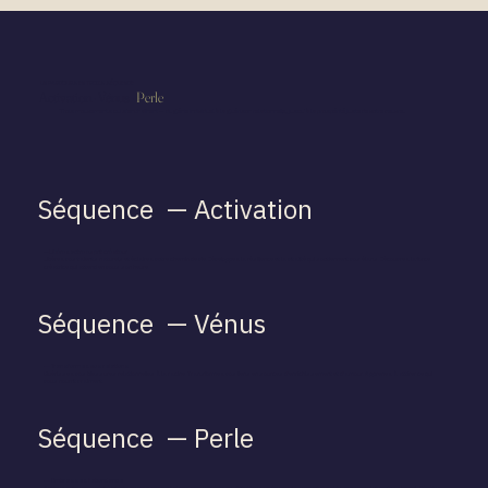
UN PARCOURS EN TROIS SÉQUENCE
Activation · Vénus ·
Perle
Trois mouvements qui s'enchaînent — du génie individuel à la guérison relationnelle, jusqu'à la prospérité juste de votre œuvre.
Séquence — Activation
— Libérez votre esprit créateur
Libérez vos talents naturels et éclairez votre chemin de vie. Développez la résilience et la vitalité qui soutiennent vos élans. Découvrez la force
créatrice qui attend en vous son heure.
Séquence — Vénus
— Transformez vos relations
Guérissez vos blessures relationnelles à la racine. Transformez vos liens en sources d'enrichissement et d'amour. Apprenez à attirer ce qui
vous nourrit vraiment.
Séquence — Perle
— Embrassez l'abondance