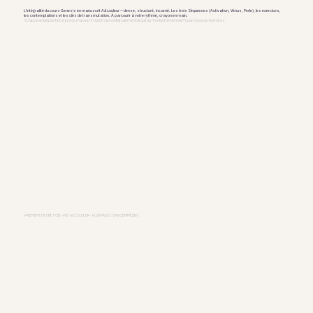
L'intégralité du cours Genesis en manuscrit A4 couleur — dense, structuré, incarné. Les trois Séquences (Activation, Vénus, Perle), les exercices,
les contemplations et les clés de transmutation. À parcourir à votre rythme, crayon en main.
Si l'appel se fait plus fort, le prix du manuscrit (444 €) sera intégralement déduit du montant de Genesis™ quand vous la rejoindrez.
PAIEMENT EN UNE FOIS · PDF A4 COULEUR · +150 PAGES · ENVOI IMMÉDIAT