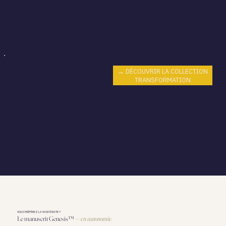
2 222€
Valeur à l'unité : 2 531 € — vous économisez 309 €
→ DÉCOUVRIR LA COLLECTION
TRANSFORMATION
VOUS PRÉFÉREZ LA VOIE ÉCRITE ?
Le manuscrit Genesis™
— en autonomie.