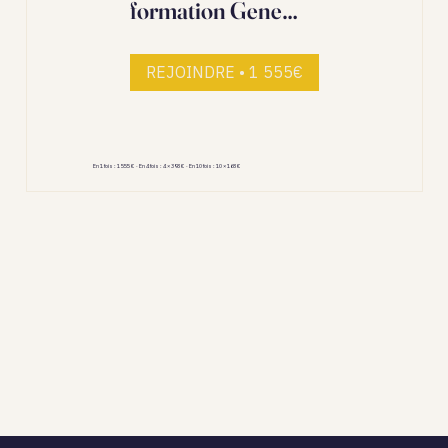
formation Gene
Keys
REJOINDRE • 1 555€
En 1 fois : 1 555 € · En 4 fois : 4 × 398 € · En 10 fois : 10 × 168 €