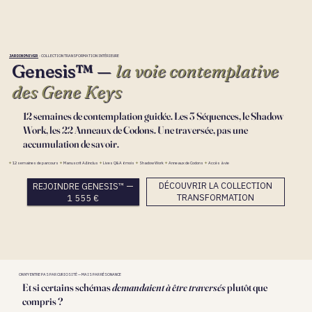
JARDIN D'HIVER
· COLLECTION TRANSFORMATION INTÉRIEURE
Genesis™ —
la voie contemplative
des Gene Keys
12 semaines de contemplation guidée. Les 3 Séquences, le Shadow
Work, les 22 Anneaux de Codons. Une traversée, pas une
accumulation de savoir.
✦
12 semaines de parcours
✦
Manuscrit A4 inclus
✦
Lives Q&A 6 mois
✦
Shadow Work
✦
Anneaux de Codons
✦
Accès à vie
DÉCOUVRIR LA COLLECTION
REJOINDRE GENESIS™ —
TRANSFORMATION
1 555 €
ON N'Y ENTRE PAS PAR CURIOSITÉ — MAIS PAR RÉSONANCE
Et si certains schémas
demandaient à être traversés
plutôt que
compris ?