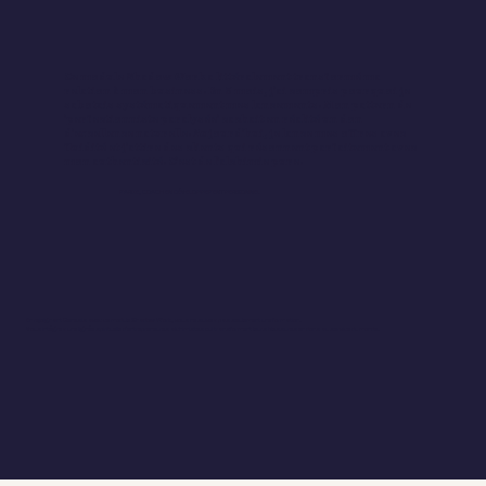
Ce module Shadow Work a littéralement transformé ma
relation à mon business. En 3 mois, j'ai compris pourquoi je
sabotais systématiquement mes lancements. Mon pattern de
'perfectionniste paralysée' cachait en réalité un don
d'excellence naturelle. Aujourd'hui, je lance mes offres avec
fluidité et j'attire des clients qui résonnent parfaitement avec
mon authenticité. C'est de l'alchimie pure.
MARIE, COACH EN DÉVELOPPEMENT PERSONNEL
En rejoignant Genesis avec ce module Shadow Work, vous ne suivez pas seulement une formation.
Vous intégrez une lignée spirituelle d'entrepreneures alchimistes qui transforment leurs blessures en dons au service du monde.