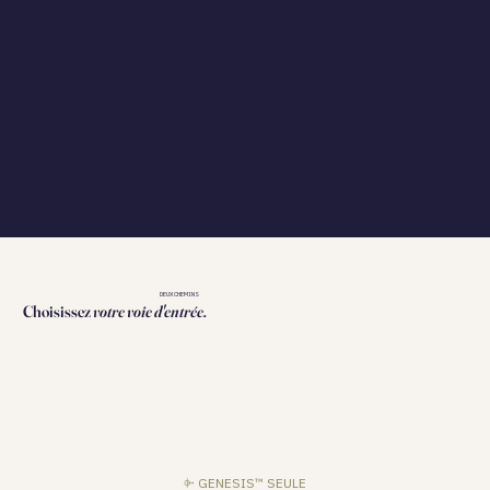
[...] Ton soutien est inestimable, ton expertise et tes encouragements m'ont permis d'aller au bout de ce que nous avions défini au départ.
Cette formation avec toi Sandrine restera une expérience marquante : tu as pris le temps de m'expliquer avec patience, de me faire progresser grâce à tes
riches contenus (Genesis ...).
Sandrine, tu es une personne inspirante, très disponible et à l'écoute. Je pars avec de nouvelles connaissances et une bonne motivation pour (re)lire
l'ouvrage de Richard Rudd avec une meilleure compréhension .
Un immense merci, Sandrine, et plein d'énergie (ce dont tu ne manques pas), pour poursuivre ta magnifique œuvre.
NADINE L. ⎯ PSYCHOLOGUE
DEUX CHEMINS
Choisissez
votre voie d'entrée.
⌱ GENESIS™ SEULE