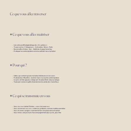
Ce que vous allez traverser
⌖ Ce que vous allez maîtriser
→
Lire v
otre profil hologénétique (les 11 sphères)
→
Traverser les 3 Séquences : Activation, Vénus, Perle
→
Reconnaître Ombre · Don · Siddhi de chaque Gene Key
→
Pratiquer la contemplation comme outil de t
ransmutation
⌖ Pour qui ?
→
Celles qui sentent qu'une mutation intérieure est en cours
→
Praticiennes HD prêtes à entrer dans la couche contemplative
→
Coachs et thérapeutes intégrant Shadow Work à leur pratique
→
Toute personne en quête d'une lecture incarnée des Gene Keys
⌖ Ce qui se transmute en vous
→
Vous cessez de fuir l'Ombre — vous la traversez
→
Vous reconnaissez vos schémas profonds comme matière première
→
Vous incarnez progressivement le Don à la place de la réaction
→
Vous tenez une posture d'accompagnement plus juste, plus fine