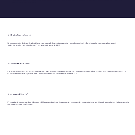
Activez votre prospérité intérieure pour ancrer l'abondance extérieure. Atteignez un épanouissement durable, personnel et professionnel. Révélez
votre perle de sagesse unique.
⌱
Shadow Work
—
la traversée
Un module complet dédié au Shadow Work entrepreneurial — la première approche francophone qui croise Gene Keys et entrepreneuriat conscient.
Inclus dans votre inscription Genesis™ — valeur équivalente de 888 €.
⌱ Les
22 Anneaux
de Codons
La cartographie chimique du corps des Gene Keys. Les anneaux qui relient vos Gene Keys entre elles — fertilité, désir, confiance, miséricorde, illumination. Le
tissu vivant de votre design. Méditations d'activation incluses. — valeur équivalente de 222 €.
⌱ Le
manuscrit
Genesis™
L'intégralité du parcours en livre A4 couleur — 200+ pages. Les trois Séquences, les exercices, les contemplations, les clés de transmutation. Inclus avec votre
inscription. — vendu seul à 444 €.