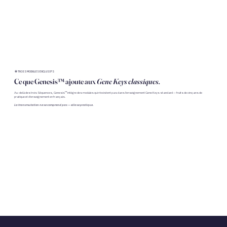
❇︎ TROIS MODULES EXCLUSIFS
Ce que Genesis™ ajoute aux
Gene Keys classiques.
Au-delà des trois Séquences, Genesis™ intègre des modules qui n'existent pas dans l'enseignement Gene Keys standard — fruits de cinq ans de
pratique et d'enseignement en français.
La transmutation ne se comprend pas — elle se pratique.