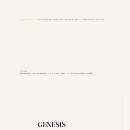
La
formation complète
+ le manuscrit A4 + Shadow Work + Anneaux de Codons + Lives Q&A 6 mois + accès à vie.
POUR QUI
Vous voulez traverser les Gene Keys avec un parcours guidé, sans engager une collection complète.
GENESIS |