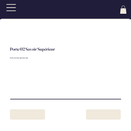
Porte 02 Savoir Supérieur
Porte 2 en Design Humain
Previous Item
Next Item