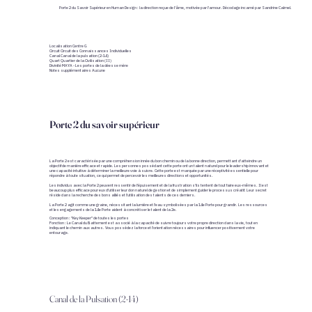
Porte 2 du Savoir Supérieur en Human Design : la direction reçue de l'âme, motivée par l'amour. Décodage incarné par Sandrine Calmel.
Localisation Centre G
Circuit Circuit des Connaissances Individuelles
Canal Canal de la pulsation (2-14)
Quart Quartier de la Civilisation (II)
Divinité MAYA - Les portes de la déesse mère
Notes supplémentaires Aucune
Porte 2 du savoir supérieur
La Porte 2 est caractérisée par une compréhension innée du bon chemin ou de la bonne direction, permettant d'atteindre un
objectif de manière efficace et rapide. Les personnes possédant cette porte ont un talent naturel pour le leadership innovant et
une capacité intuitive à déterminer la meilleure voie à suivre. Cette porte est marquée par une réceptivité essentielle pour
répondre à toute situation, ce qui permet de percevoir les meilleures directions et opportunités.
Les individus avec la Porte 2 peuvent ressentir de l'épuisement et de la frustration s'ils tentent de tout faire eux-mêmes. Il est
beaucoup plus efficace pour eux d'utiliser leur don naturel de gestion et de simplement guider le processus créatif. Leur secret
réside dans la recherche des bons alliés et l'utilisation des talents de ces derniers.
La Porte 2 agit comme une graine, nécessitant la lumière et l'eau symbolisées par la 14e Porte pour grandir. Les ressources
et les engagements de la 14e Porte aident à concrétiser le talent de la 2e.
Conception : "Key Keeper" de toutes les portes
Fonction : Le Canal du Battement est associé à la capacité de suivre toujours votre propre direction dans la vie, tout en
indiquant le chemin aux autres. Vous possédez la force et l'orientation nécessaires pour influencer positivement votre
entourage.
Canal de la Pulsation (2-14)