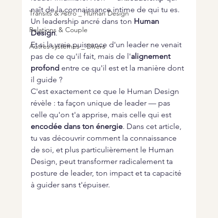
naît de la connaissance intime de qui tu es. 
Transits & Astro _ Human Design
Un leadership ancré dans ton 
Human 
Relations & Couple
Design
.
Et si la vraie puissance d'un leader ne venait 
Autres systèmes _ Divers
pas de ce qu'il fait, mais de l'
alignement 
profond
 entre ce qu'il est et la manière dont 
il guide ?
C'est exactement ce que le Human Design 
révèle : ta façon unique de leader — pas 
celle qu'on t'a apprise, mais celle qui est 
encodée dans ton énergie
. Dans cet article, 
tu vas découvrir comment la connaissance 
de soi, et plus particulièrement le Human 
Design, peut transformer radicalement ta 
posture de leader, ton impact et ta capacité 
à guider sans t'épuiser.