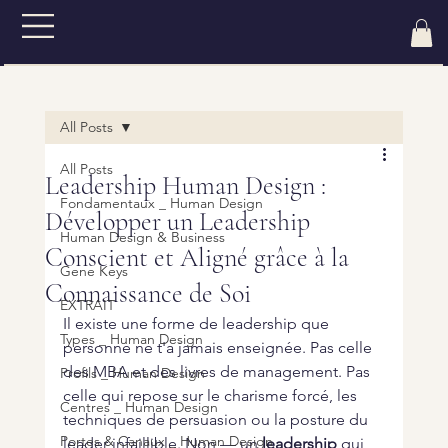
All Posts
All Posts
Leadership Human Design :
Fondamentaux _ Human Design
Développer un Leadership
Human Design & Business
Conscient et Aligné grâce à la
Gene Keys
Connaissance de Soi
EXTRAIT
Il existe une forme de leadership que 
Types _ Human Design
personne ne t'a jamais enseignée. Pas celle 
des MBA et des livres de management. Pas 
Profils _ Human Design
celle qui repose sur le charisme forcé, les 
Centres _ Human Design
techniques de persuasion ou la posture du 
Portes & Canaux _ Human Design
leader infaillible. Non — un 
leadership
 qui 