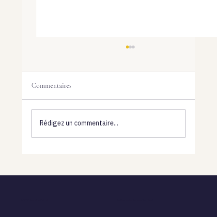
Commentaires
Rédigez un commentaire...
La Porte 15 et le magnétisme des marques qui
durent — pourquoi votre cliente cible vit dans
vos extrêmes
© 2026 Sandrine Calmel
La Maison des Rebelles Sacrées®